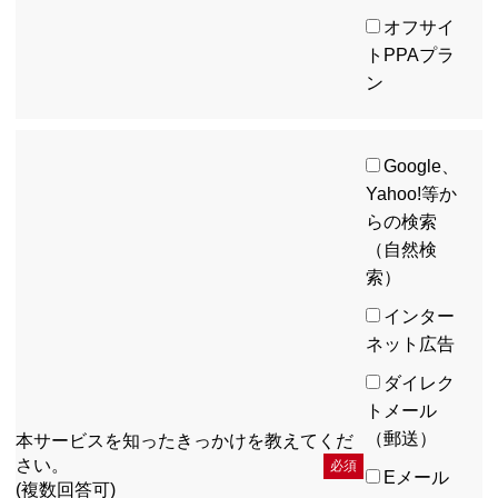
オフサイ
トPPAプラ
ン
Google、
Yahoo!等か
らの検索
（自然検
索）
インター
ネット広告
ダイレク
トメール
（郵送）
本サービスを知った
きっかけを教えてくだ
さい。
必須
Eメール
(複数回答可)