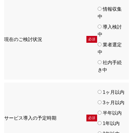
情報収集
中
導入検討
中
現在のご検討状況
必須
業者選定
中
社内手続
き中
1ヶ月以内
3ヶ月以内
半年以内
サービス導入の予定時期
必須
1年以内