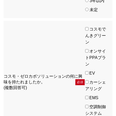
3年以内
未定
コスモで
んきグリー
ン
オンサイ
トPPAプラ
ン
EV
コスモ・ゼロカボソリューションの
何に興
味を持たれましたか。
カーシェ
必須
(複数回答可)
アリング
EMS
空調制御
システム